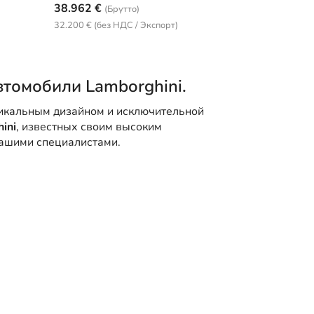
38.962 €
(Брутто)
32.200 € (без НДС / Экспорт)
втомобили Lamborghini.
никальным дизайном и исключительной
ini
, известных своим высоким
нашими специалистами.