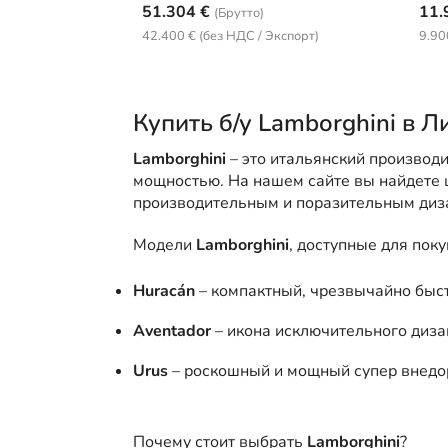
51.304 €
11.
(Брутто)
42.400 € (без НДС / Экспорт)
9.90
Купить б/у Lamborghini в 
Lamborghini
– это итальянский производ
мощностью. На нашем сайте вы найдете
производительным и поразительным диз
Модели
Lamborghini
, доступные для поку
Huracán
– компактный, чрезвычайно быст
Aventador
– икона исключительного диз
Urus
– роскошный и мощный супер внедо
Почему стоит выбрать
Lamborghini
?