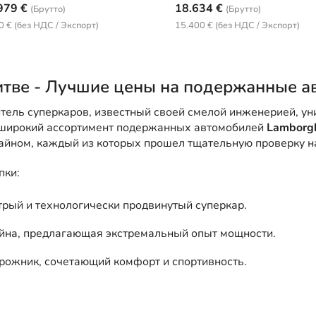
979 €
18.634 €
(Брутто)
(Брутто)
0 € (без НДС / Экспорт)
15.400 € (без НДС / Экспорт)
Литве - Лучшие цены на подержанные а
итель суперкаров, известный своей смелой инженерией, у
 широкий ассортимент подержанных автомобилей
Lamborgh
айном, каждый из которых прошел тщательную проверку 
пки:
рый и технологически продвинутый суперкар.
айна, предлагающая экстремальный опыт мощности.
рожник, сочетающий комфорт и спортивность.