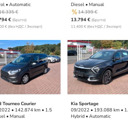
Petrol • Automatic
Diesel • Manual
16.335 €
14.399 €
794 €
13.794 €
(Брутто)
(Брутто)
00 € (без НДС / Экспорт)
11.400 € (без НДС / Экспорт)
d Tourneo Courier
Kia Sportage
 142.874 km • 1.5
09/2022 • 193.088 km • 1.6
Diesel • Manual
Hybrid • Automatic