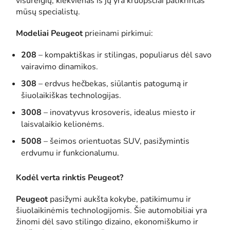
visureigių, kiekvienas iš jų yra kruopščiai patikrintas
mūsų specialistų.
Modeliai Peugeot
prieinami pirkimui:
208
– kompaktiškas ir stilingas, populiarus dėl savo
vairavimo dinamikos.
308
– erdvus hečbekas, siūlantis patogumą ir
šiuolaikiškas technologijas.
3008
– inovatyvus krosoveris, idealus miesto ir
laisvalaikio kelionėms.
5008
– šeimos orientuotas SUV, pasižymintis
erdvumu ir funkcionalumu.
Kodėl verta rinktis Peugeot?
Peugeot
pasižymi aukšta kokybe, patikimumu ir
šiuolaikinėmis technologijomis. Šie automobiliai yra
žinomi dėl savo stilingo dizaino, ekonomiškumo ir