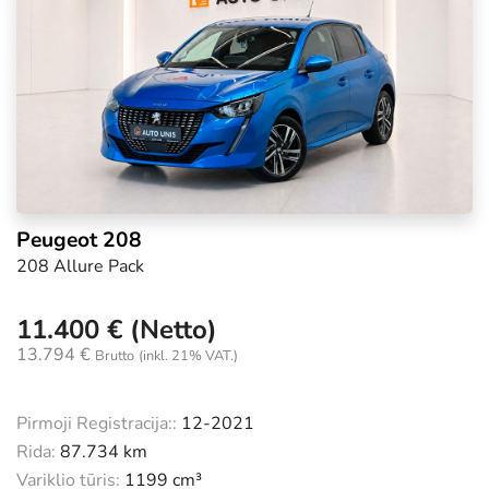
Peugeot 208
208 Allure Pack
11.400 € (Netto)
13.794 €
Brutto
(inkl. 21% VAT.)
Pirmoji Registracija::
12-2021
Rida:
87.734 km
Variklio tūris:
1199 cm³