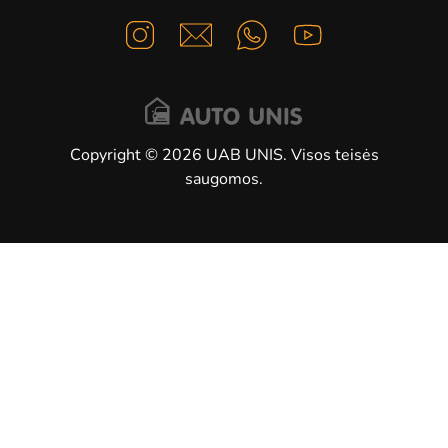
DS
Ford
Kia
Automobiles
Сopyright © 2026 UAB UNIS. Visos teisės
saugomos.
Mercedes-
Land Rover
Peugeot
Benz
Porsche
Lexus
Toyota